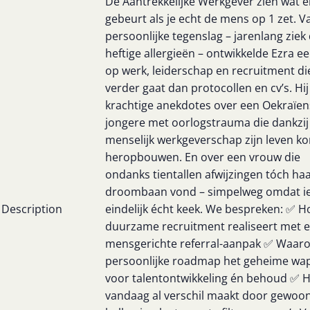
De Aantrekkelijke Werkgever zien wat e
gebeurt als je echt de mens op 1 zet. V
persoonlijke tegenslag – jarenlang ziek
heftige allergieën – ontwikkelde Ezra ee
op werk, leiderschap en recruitment di
verder gaat dan protocollen en cv’s. Hij
krachtige anekdotes over een Oekraïen
jongere met oorlogstrauma die dankzij
menselijk werkgeverschap zijn leven k
heropbouwen. En over een vrouw die
ondanks tientallen afwijzingen tóch ha
droombaan vond – simpelweg omdat 
Description
eindelijk écht keek. We bespreken: ✅ H
duurzame recruitment realiseert met 
mensgerichte referral-aanpak ✅ Waar
persoonlijke roadmap het geheime wap
voor talentontwikkeling én behoud ✅ Ho
vandaag al verschil maakt door gewoo