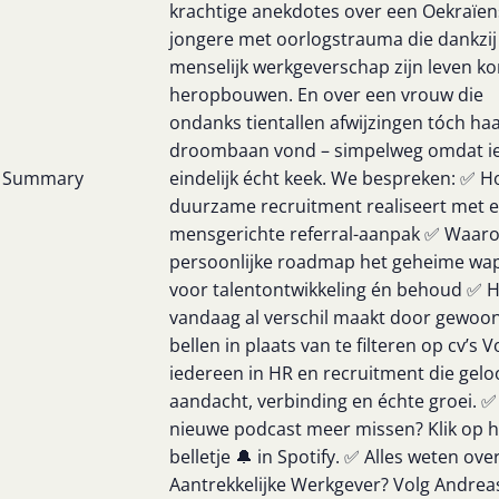
krachtige anekdotes over een Oekraïen
jongere met oorlogstrauma die dankzij
menselijk werkgeverschap zijn leven k
heropbouwen. En over een vrouw die
ondanks tientallen afwijzingen tóch ha
droombaan vond – simpelweg omdat 
Summary
eindelijk écht keek. We bespreken: ✅ H
duurzame recruitment realiseert met 
mensgerichte referral-aanpak ✅ Waar
persoonlijke roadmap het geheime wap
voor talentontwikkeling én behoud ✅ Ho
vandaag al verschil maakt door gewoo
bellen in plaats van te filteren op cv’s 
iedereen in HR en recruitment die geloo
aandacht, verbinding en échte groei. 
nieuwe podcast meer missen? Klik op h
belletje 🔔 in Spotify. ✅ Alles weten ove
Aantrekkelijke Werkgever? Volg Andrea