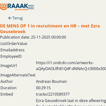
Terug
DE MENS OP 1 in recruitment en HR – met Ezra
Geusebroek
Publication date: 25-11-2025 00:00:00
ListOrderValue
Emailaddress
EmployeeID
https://i1.sndcdn.com/artworks-
ImageUrl
aQAyOAOLlfh81Q4F-dNNAcQ-t3000x300
ImageAlternateText
Author
Andreas Bouman
Duration
00:29:15
Embed
tracks/2210589377
Ezra Geusebroek laat in deze afleverin