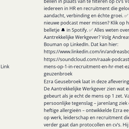
bellen in plaats van te filteren op cv’s 
iedereen in HR en recruitment die geloo
aandacht, verbinding en échte groei. 
nieuwe podcast meer missen? Klik op h
belletje 🔔 in Spotify. ✅ Alles weten ove
Aantrekkelijke Werkgever? Volg Andrea
Bouman op LinkedIn. Dat kan hier:
https://www.linkedin.com/in/andreas
https://soundcloud.com/raaak-podcast
Link
mens-op-1-in-recruitment-en-hr-met-ez
geuzenbroek
Ezra Geusebroek laat in deze afleverin
De Aantrekkelijke Werkgever zien wat e
gebeurt als je echt de mens op 1 zet. V
persoonlijke tegenslag – jarenlang ziek
heftige allergieën – ontwikkelde Ezra ee
op werk, leiderschap en recruitment di
verder gaat dan protocollen en cv’s. Hij