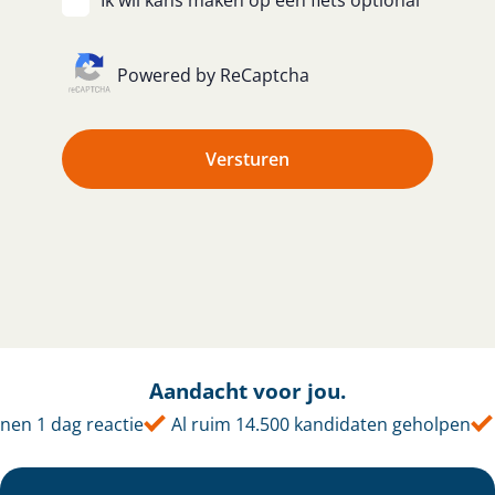
Ik wil kans maken op een fiets
optional
Powered by ReCaptcha
Versturen
Aandacht voor jou.
nen 1 dag reactie
Al ruim 14.500 kandidaten geholpen