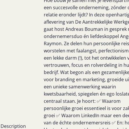
Hoe bouw je samen met je levenspartn
een succesvolle onderneming, zónder d
relatie eronder lijdt? In deze openharti
aflevering van De Aantrekkelijke Werkg
gaat host Andreas Bouman in gesprek
ondernemersduo én liefdeskoppel Ang
Raymon. Ze delen hun persoonlijke reis
worstelen met faalangst, perfectionism
een lekke darm (!), tot het ontwikkelen 
vertrouwen, focus en rolverdeling in h
bedrijf. Wat begon als een gezamenlijk
voor branding en marketing, groeide ui
een unieke samenwerking waarin
kwetsbaarheid, spiegelen én ego loslat
centraal staan. Je hoort: ✅ Waarom
persoonlijke groei essentieel is voor zak
groei ✅ Waarom LinkedIn maar een dee
van de échte ondernemersreis ✅ En: h
Description