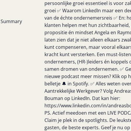
persoonlijke groei essentieel is voor zak
groei ✅ Waarom LinkedIn maar een dee
van de échte ondernemersreis ✅ En: h
Summary
klanten helpen met hun zichtbaarheid,
propositie én mindset Angela en Raym
laten zien dat je niet alleen elkaars zwa
kunt compenseren, maar vooral elkaar
kracht kunt versterken. Een must-liste
ondernemers, (HR-)leiders én koppels 
samen dromen van ondernemen. ✅ G
nieuwe podcast meer missen? Klik op h
belletje 🔔 in Spotify. ✅ Alles weten ove
Aantrekkelijke Werkgever? Volg Andrea
Bouman op LinkedIn. Dat kan hier:
https://www.linkedin.com/in/andreas
PS. Actief meedoen met een LIVE POD
Claim je plek in de spotlights. De leukst
gasten, de beste experts. Geef je nu op