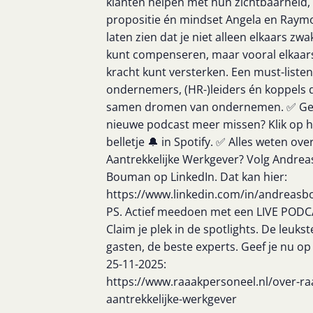
klanten helpen met hun zichtbaarheid,
propositie én mindset Angela en Raym
laten zien dat je niet alleen elkaars zwa
kunt compenseren, maar vooral elkaar
kracht kunt versterken. Een must-liste
ondernemers, (HR-)leiders én koppels 
samen dromen van ondernemen. ✅ G
nieuwe podcast meer missen? Klik op h
belletje 🔔 in Spotify. ✅ Alles weten ove
Aantrekkelijke Werkgever? Volg Andrea
Bouman op LinkedIn. Dat kan hier:
https://www.linkedin.com/in/andreas
PS. Actief meedoen met een LIVE POD
Claim je plek in de spotlights. De leukst
gasten, de beste experts. Geef je nu op
25-11-2025:
https://www.raaakpersoneel.nl/over-ra
aantrekkelijke-werkgever