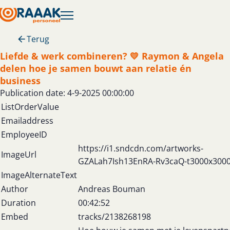
Terug
Liefde & werk combineren? 💛 Raymon & Angela
delen hoe je samen bouwt aan relatie én
business
Publication date: 4-9-2025 00:00:00
ListOrderValue
Emailaddress
EmployeeID
https://i1.sndcdn.com/artworks-
ImageUrl
GZALah7Ish13EnRA-Rv3caQ-t3000x3000
ImageAlternateText
Author
Andreas Bouman
Duration
00:42:52
Embed
tracks/2138268198