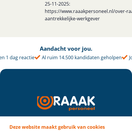
25-11-2025:
https://www.raaakpersoneel.nl/over-ra
aantrekkelijke-werkgever
Aandacht voor jou.
n 1 dag reactie
Al ruim 14.500 kandidaten geholpen
Jo
Deze website maakt gebruik van cookies
Volg ons