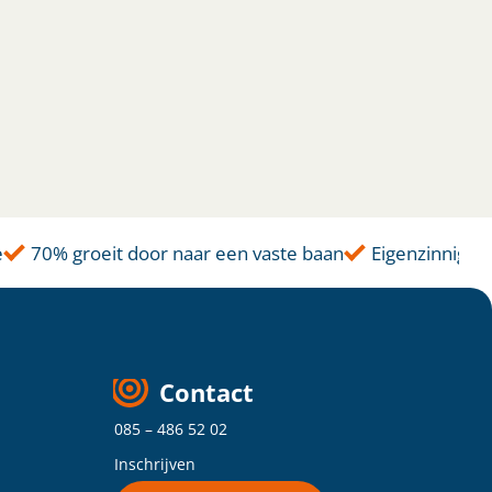
70% groeit door naar een vaste baan
Eigenzinnige aan
Contact
085 – 486 52 02
Inschrijven