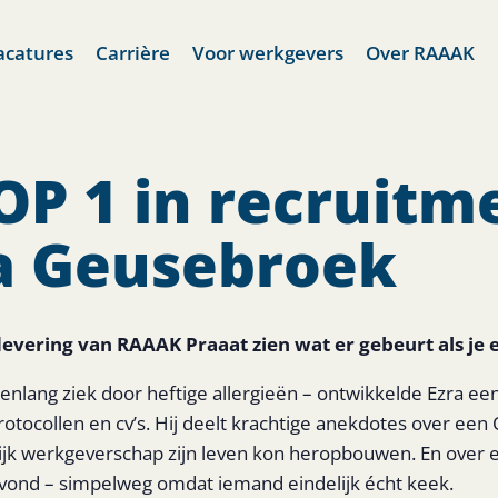
acatures
Carrière
Voor werkgevers
Over RAAAK
P 1 in recruitm
ra Geusebroek
levering van RAAAK Praaat zien wat er gebeurt als je 
renlang ziek door heftige allergieën – ontwikkelde Ezra een
rotocollen en cv’s. Hij deelt krachtige anekdotes over ee
ijk werkgeverschap zijn leven kon heropbouwen. En over e
vond – simpelweg omdat iemand eindelijk écht keek.