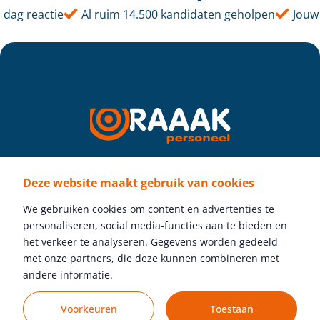
dag reactie
Al ruim 14.500 kandidaten geholpen
Jouw t
Deze website maakt gebruik van cookies
Volg ons
We gebruiken cookies om content en advertenties te
personaliseren, social media-functies aan te bieden en
het verkeer te analyseren. Gegevens worden gedeeld
met onze partners, die deze kunnen combineren met
Gratis vacature plaatsen
andere informatie.
Voorkeuren
Toestaan