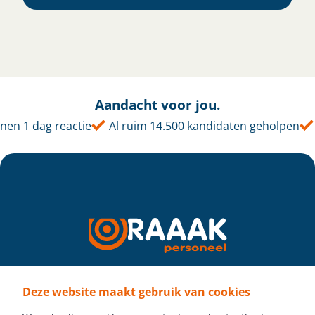
Aandacht voor jou.
en 1 dag reactie
Al ruim 14.500 kandidaten geholpen
Deze website maakt gebruik van cookies
Volg ons