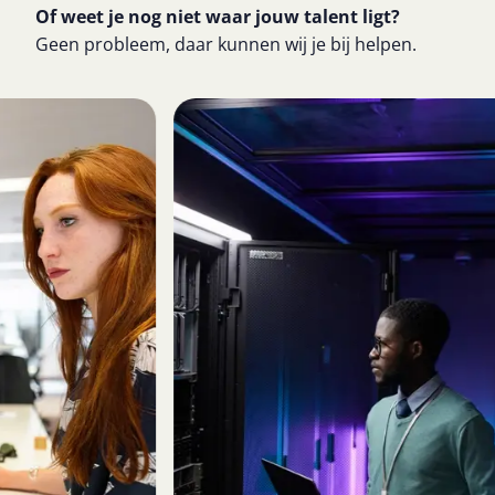
Of weet je nog niet waar jouw talent ligt?​
Geen probleem, daar kunnen wij je bij helpen.
IT archi