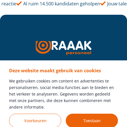
actie
Al ruim 14.500 kandidaten geholpen
Jouw talent,
Deze website maakt gebruik van cookies
Volg ons
We gebruiken cookies om content en advertenties te
personaliseren, social media-functies aan te bieden en
het verkeer te analyseren. Gegevens worden gedeeld
met onze partners, die deze kunnen combineren met
Gratis vacature plaatsen
andere informatie.
Voorkeuren
Toestaan