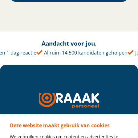
Aandacht voor jou.
 1 dag reactie
Al ruim 14.500 kandidaten geholpen
Jo
Deze website maakt gebruik van cookies
Volg ons
We gebruiken cookies om content en advertenties te