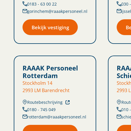
0183 - 63 00 22
030 
gorinchem@raaakpersoneel.nl
ijss
Bekijk vestiging
Be
RAAAK Personeel
RAA
Rotterdam
Sch
Stockholm 14
Stock
2993 LM Barendrecht
2993 
Routebeschrijving
Rout
0180 - 745 049
010 
rotterdam@raaakpersoneel.nl
schi