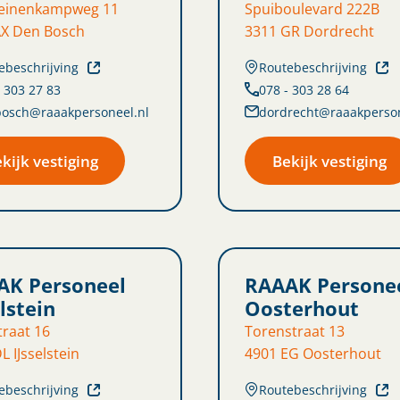
leinenkampweg 11
Spuiboulevard 222B
AX Den Bosch
3311 GR Dordrecht
ebeschrijving
Routebeschrijving
- 303 27 83
078 - 303 28 64
osch@raaakpersoneel.nl
dordrecht@raaakperson
kijk vestiging
Bekijk vestiging
AK Personeel
RAAAK Persone
elstein
Oosterhout
raat 16
Torenstraat 13
L IJsselstein
4901 EG Oosterhout
ebeschrijving
Routebeschrijving