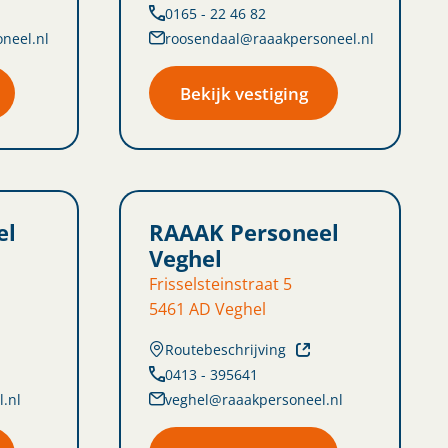
0165 - 22 46 82
neel.nl
roosendaal@raaakpersoneel.nl
Bekijk vestiging
el
RAAAK Personeel
Veghel
Frisselsteinstraat 5
5461 AD Veghel
Routebeschrijving
0413 - 395641
.nl
veghel@raaakpersoneel.nl