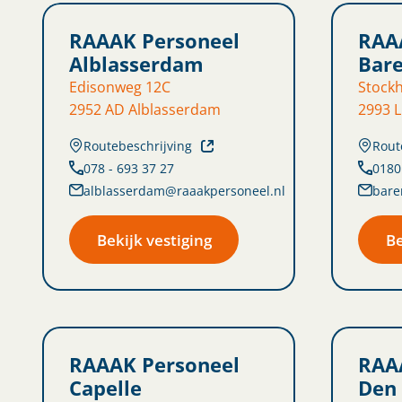
RAAAK Personeel
RAA
Alblasserdam
Bar
Edisonweg 12C
Stock
2952 AD Alblasserdam
2993 
Routebeschrijving
Rout
078 - 693 37 27
0180
alblasserdam@raaakpersoneel.nl
bare
Bekijk vestiging
Be
RAAAK Personeel
RAA
Capelle
Den