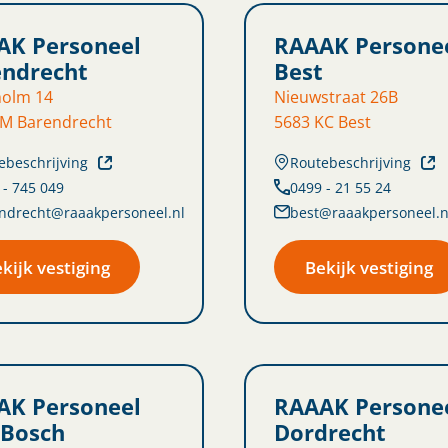
AK Personeel
RAAAK Persone
endrecht
Best
holm 14
Nieuwstraat 26B
LM Barendrecht
5683 KC Best
ebeschrijving
Routebeschrijving
 - 745 049
0499 - 21 55 24
ndrecht@raaakpersoneel.nl
best@raaakpersoneel.n
kijk vestiging
Bekijk vestiging
AK Personeel
RAAAK Persone
 Bosch
Dordrecht