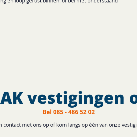
ging en loop gerust binnen! of bel met onderstaand
AK vestigingen o
Bel 085 - 486 52 02
contact met ons op of kom langs op één van onze vestig