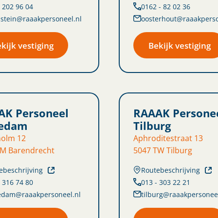
- 202 96 04
0162 - 82 02 36
elstein@raaakpersoneel.nl
oosterhout@raaakperso
kijk vestiging
Bekijk vestiging
AK Personeel
RAAAK Persone
iedam
Tilburg
holm 12
Aphroditestraat 13
LM Barendrecht
5047 TW Tilburg
ebeschrijving
Routebeschrijving
- 316 74 80
013 - 303 22 21
edam@raaakpersoneel.nl
tilburg@raaakpersoneel