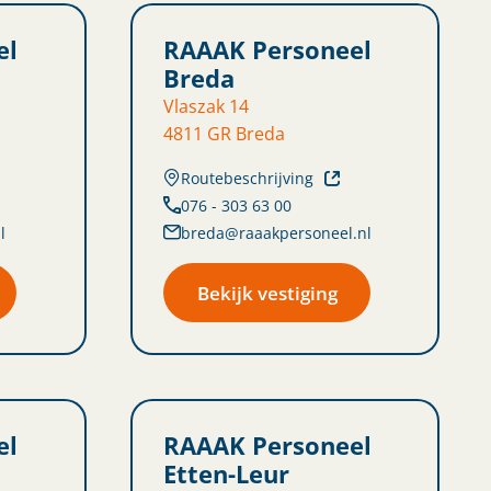
el
RAAAK Personeel
Breda
Vlaszak 14
4811 GR Breda
Routebeschrijving
076 - 303 63 00
l
breda@raaakpersoneel.nl
Bekijk vestiging
el
RAAAK Personeel
Etten-Leur