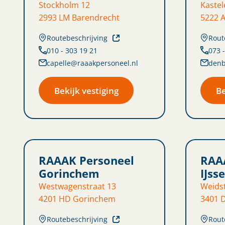
Stockholm 12
Kaste
2993 LM Barendrecht
5222 
Routebeschrijving
Rout
010 - 303 19 21
073 
capelle@raaakpersoneel.nl
denb
Bekijk vestiging
Be
RAAAK Personeel
RAA
Gorinchem
IJss
Westwagenstraat 13
Weidst
4201 HD Gorinchem
3401 D
Routebeschrijving
Rout