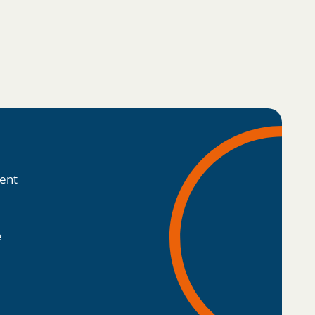
lent
e