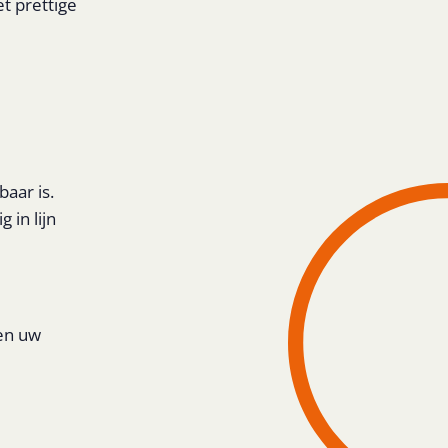
t prettige
aar is.
 in lijn
nen uw