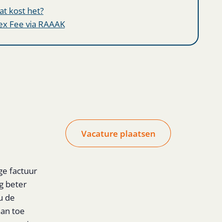
t kost het?
ex Fee via RAAAK
Vacature plaatsen
ge factuur
ng beter
u de
aan toe