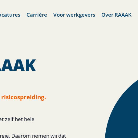
acatures
Carrière
Voor werkgevers
Over RAAAK
RAAAK
 risicospreiding.
t zelf het hele
ergie. Daarom nemen wij dat