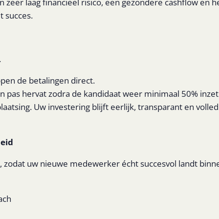
n zeer laag financieel risico, een gezondere cashflow en he
t succes.
.
en de betalingen direct.
 pas hervat zodra de kandidaat weer minimaal 50% inzetb
atsing. Uw investering blijft eerlijk, transparant en volledig
eid
d, zodat uw nieuwe medewerker écht succesvol landt bin
ach