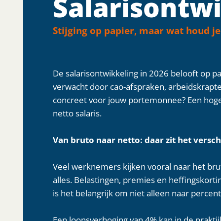
Salarisontwi
Stijging op papier, maar wat houd je
De salarisontwikkeling in 2026 belooft op pap
verwacht door cao-afspraken, arbeidskrapte 
concreet voor jouw portemonnee? Een hoger b
netto salaris.
Van bruto naar netto: daar zit het versch
Veel werknemers kijken vooral naar het brut
alles. Belastingen, premies en heffingskort
is het belangrijk om niet alleen naar percen
Een loonsverhoging van 4% kan in de prakti