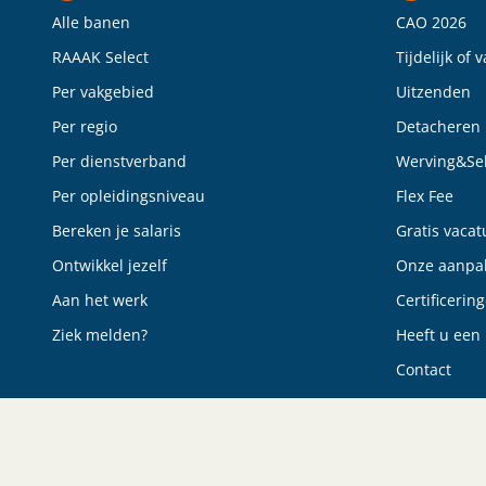
Alle banen
CAO 2026
RAAAK Select
Tijdelijk of 
Per vakgebied
Uitzenden
Per regio
Detacheren
Per dienstverband
Werving&Sel
Per opleidingsniveau
Flex Fee
Bereken je salaris
Gratis vacat
Ontwikkel jezelf
Onze aanpa
Aan het werk
Certificerin
Ziek melden?
Heeft u een 
Contact
© Raaak Personeel
Algemene voorwaarden
Privacyverklaring