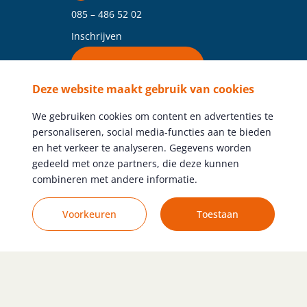
085 – 486 52 02
Inschrijven
Vind je vestiging
Deze website maakt gebruik van cookies
Volg ons
We gebruiken cookies om content en advertenties te
personaliseren, social media-functies aan te bieden
en het verkeer te analyseren. Gegevens worden
gedeeld met onze partners, die deze kunnen
combineren met andere informatie.
Gratis vacature plaatsen
Voorkeuren
Toestaan