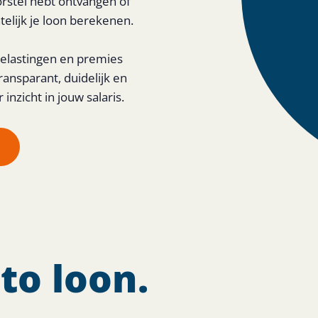
rstel hebt ontvangen of
elijk je loon berekenen.
a belastingen en premies
Transparant, duidelijk en
zicht in jouw salaris.
to loon.