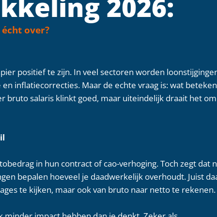
kkeling 2026:
 écht over?
ier positief te zijn. In veel sectoren worden loonstijginge
en inflatiecorrecties. Maar de echte vraag is: wat beteken
ruto salaris klinkt goed, maar uiteindelijk draait het om
il
obedrag in hun contract of cao-verhoging. Toch zegt dat n
ingen bepalen hoeveel je daadwerkelijk overhoudt. Juist d
tages te kijken, maar ook van bruto naar netto te rekenen.
jk minder impact hebben dan je denkt. Zeker als