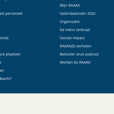
Mijn RAAAK
vast personeel
Salariskalender 2026
Organisatie
De mens centraal
ectie
Sociale Impact
RAAAK(E) verhalen
ure plaatsen
Beluister onze podcast
k
Werken bij RAAAK
gen
klacht?
Cookieverklaring
Certificeringen
A.I. Richtlijnen 2026