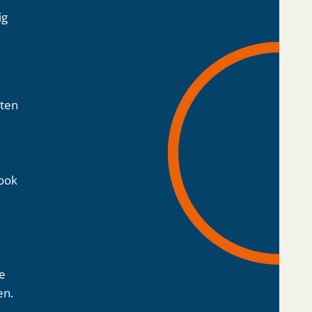
ig
eten
 ook
je
en.