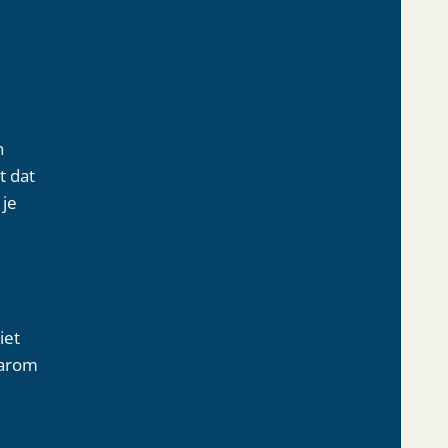
n
t dat
 je
iet
aarom