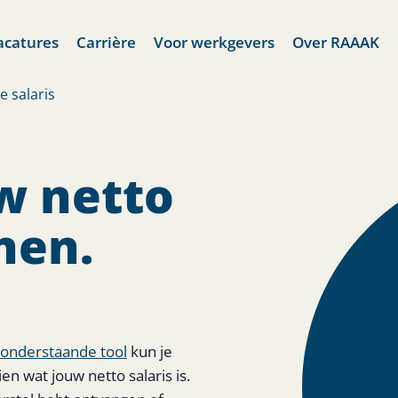
acatures
Carrière
Voor werkgevers
Over RAAAK
e salaris
w netto
nen.
onderstaande tool
kun je
n wat jouw netto salaris is.