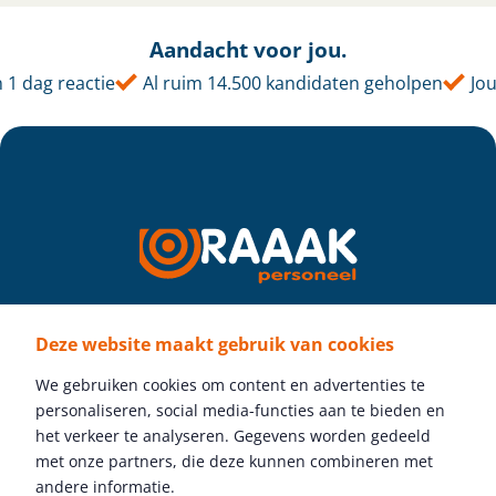
Aandacht voor jou.
 dag reactie
Al ruim 14.500 kandidaten geholpen
Jouw 
Deze website maakt gebruik van cookies
Volg ons
We gebruiken cookies om content en advertenties te
personaliseren, social media-functies aan te bieden en
het verkeer te analyseren. Gegevens worden gedeeld
met onze partners, die deze kunnen combineren met
Gratis vacature plaatsen
andere informatie.