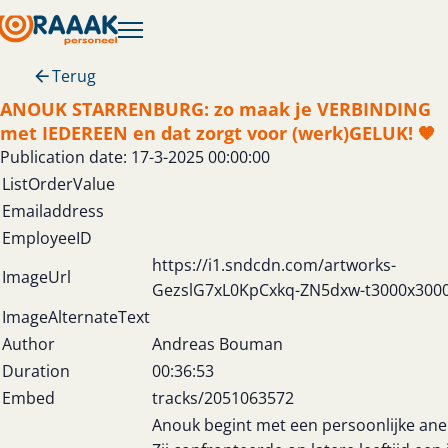
Terug
ANOUK STARRENBURG: zo maak je VERBINDING
met IEDEREEN en dat zorgt voor (werk)GELUK! 🧡
Publication date: 17-3-2025 00:00:00
ListOrderValue
Emailaddress
EmployeeID
https://i1.sndcdn.com/artworks-
ImageUrl
GezslG7xL0KpCxkq-ZN5dxw-t3000x300
ImageAlternateText
Author
Andreas Bouman
Duration
00:36:53
Embed
tracks/2051063572
Anouk begint met een persoonlijke ane