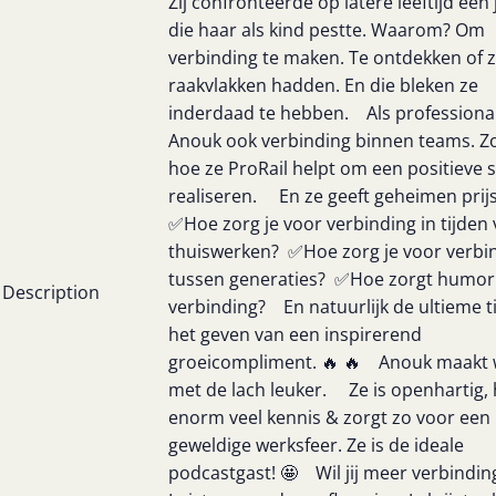
Zij confronteerde op latere leeftijd een
die haar als kind pestte. Waarom? Om
verbinding te maken. Te ontdekken of 
raakvlakken hadden. En die bleken ze
inderdaad te hebben. Als professiona
Anouk ook verbinding binnen teams. Zo
hoe ze ProRail helpt om een positieve s
realiseren. En ze geeft geheimen pri
✅Hoe zorg je voor verbinding in tijden
thuiswerken? ✅Hoe zorg je voor verbi
tussen generaties? ✅Hoe zorgt humor
Description
verbinding? En natuurlijk de ultieme t
het geven van een inspirerend
groeicompliment. 🔥 🔥 Anouk maakt 
met de lach leuker. Ze is openhartig, 
enorm veel kennis & zorgt zo voor een
geweldige werksfeer. Ze is de ideale
podcastgast! 🤩 Wil jij meer verbindin