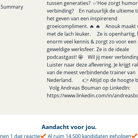
tussen generaties? ✅Hoe zorgt humor
Summary
verbinding? En natuurlijk de ultieme t
het geven van een inspirerend
groeicompliment. 🔥 🔥 Anouk maakt 
met de lach leuker. Ze is openhartig, 
enorm veel kennis & zorgt zo voor een
geweldige werksfeer. Ze is de ideale
podcastgast! 🤩 Wil jij meer verbindin
Luister naar deze aflevering. Je krijgt ra
van de meest verbindende trainer van
Nederland. 👉 Altijd op de hoogte b
Volg Andreas Bouman op LinkedIn:
https://www.linkedin.com/in/andreas
Aandacht voor jou.
nen 1 dag reactie
Al ruim 14.500 kandidaten geholpen