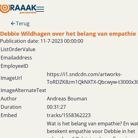
Terug
Debbie Wildhagen over het belang van empathie
Publication date: 11-7-2023 00:00:00
ListOrderValue
Emailaddress
EmployeeID
https://i1.sndcdn.com/artworks-
ImageUrl
ToRDZK8zm1QkNXTX-Qbcwyw-t3000x30
ImageAlternateText
Author
Andreas Bouman
Duration
00:31:27
Embed
tracks/1558362223
Wat is het belang van empathie? En wa
betekent empathie voor Debbie in het