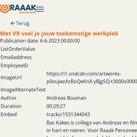
Terug
Met VR voel je jouw toekomstige werkplek
Publication date: 6-6-2023 00:00:00
ListOrderValue
Emailaddress
EmployeeID
https://i1.sndcdn.com/artworks-
ImageUrl
p0vujwzAzBoQeKnX-yBjgSQ-t3000x3000
ImageAlternateText
Author
Andreas Bouman
Duration
00:29:27
Embed
tracks/1531344043
Bas Kakes is collega van Andreas en fi
in hart en nieren. Voor Raaak Personee