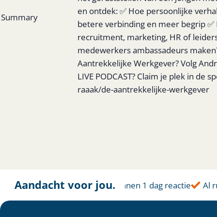
en ontdek: ✅ Hoe persoonlijke verha
Summary
betere verbinding en meer begrip ✅
recruitment, marketing, HR of leiders
medewerkers ambassadeurs maken? Ren
Aantrekkelijke Werkgever? Volg And
LIVE PODCAST? Claim je plek in de sp
raaak/de-aantrekkelijke-werkgever
Aandacht voor jou.
Altijd dichtbij
Binnen 1 dag reactie
Al ru