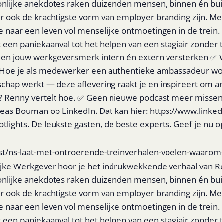
lijke anekdotes raken duizenden mensen, binnen én buite
ar ook de krachtigste vorm van employer branding zijn. M
e naar een leven vol menselijke ontmoetingen in de trein
een paniekaanval tot het helpen van een stagiair zonder t
len jouw werkgeversmerk intern én extern versterken ✅ 
 Hoe je als medewerker een authentieke ambassadeur wo
chap werkt — deze aflevering raakt je en inspireert om an
ny vertelt hoe. ✅ Geen nieuwe podcast meer missen? Klik
reas Bouman op LinkedIn. Dat kan hier: https://www.link
otlights. De leukste gasten, de beste experts. Geef je nu
t/ns-laat-met-ontroerende-treinverhalen-voelen-waarom-
lijke Werkgever hoor je het indrukwekkende verhaal van 
lijke anekdotes raken duizenden mensen, binnen én buite
ar ook de krachtigste vorm van employer branding zijn. M
e naar een leven vol menselijke ontmoetingen in de trein
een paniekaanval tot het helpen van een stagiair zonder t