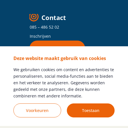
Contact
085 – 486 52 02
Inschrijven
Vind je vestiging
Deze website maakt gebruik van cookies
Volg ons
We gebruiken cookies om content en advertenties te
personaliseren, social media-functies aan te bieden
en het verkeer te analyseren. Gegevens worden
gedeeld met onze partners, die deze kunnen
combineren met andere informatie.
Gratis vacature plaatsen
Voorkeuren
Toestaan