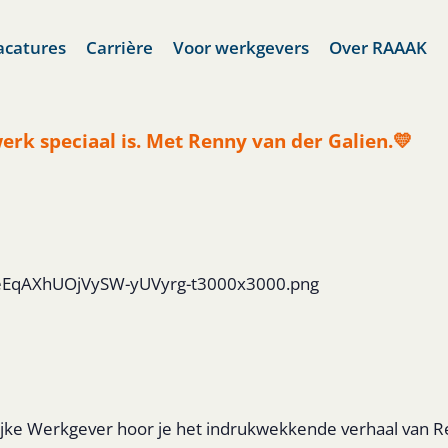
acatures
Carrière
Voor werkgevers
Over RAAAK
rk speciaal is. Met Renny van der Galien.💛
nNeEqAXhUOjVySW-yUVyrg-t3000x3000.png
lijke Werkgever hoor je het indrukwekkende verhaal van 