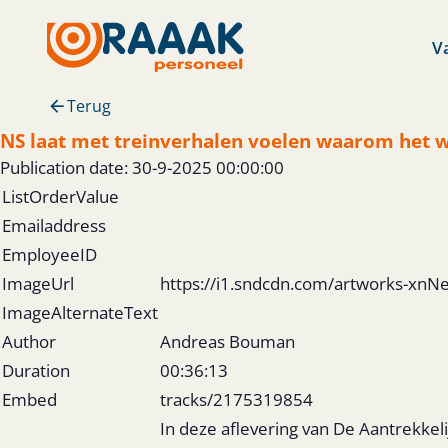
V
Terug
NS laat met treinverhalen voelen waarom het we
Publication date: 30-9-2025 00:00:00
ListOrderValue
Emailaddress
EmployeeID
ImageUrl
https://i1.sndcdn.com/artworks-x
ImageAlternateText
Author
Andreas Bouman
Duration
00:36:13
Embed
tracks/2175319854
In deze aflevering van De Aantrekke