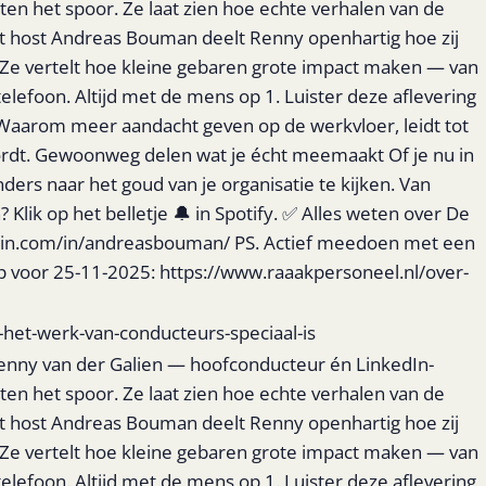
n het spoor. Ze laat zien hoe echte verhalen van de
et host Andreas Bouman deelt Renny openhartig hoe zij
. Ze vertelt hoe kleine gebaren grote impact maken — van
elefoon. Altijd met de mens op 1. Luister deze aflevering
Waarom meer aandacht geven op de werkvloer, leidt tot
rdt. Gewoonweg delen wat je écht meemaakt Of je nu in
ders naar het goud van je organisatie te kijken. Van
 op het belletje 🔔 in Spotify. ✅ Alles weten over De
edin.com/in/andreasbouman/ PS. Actief meedoen met een
 op voor 25-11-2025: https://www.raaakpersoneel.nl/over-
het-werk-van-conducteurs-speciaal-is
Renny van der Galien — hoofconducteur én LinkedIn-
n het spoor. Ze laat zien hoe echte verhalen van de
et host Andreas Bouman deelt Renny openhartig hoe zij
. Ze vertelt hoe kleine gebaren grote impact maken — van
elefoon. Altijd met de mens op 1. Luister deze aflevering