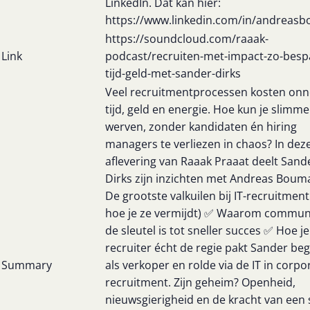
LinkedIn. Dat kan hier:
https://www.linkedin.com/in/andreas
https://soundcloud.com/raaak-
Link
podcast/recruiten-met-impact-zo-bespa
tijd-geld-met-sander-dirks
Veel recruitmentprocessen kosten onn
tijd, geld en energie. Hoe kun je slimme
werven, zonder kandidaten én hiring
managers te verliezen in chaos? In dez
aflevering van Raaak Praaat deelt Sand
Dirks zijn inzichten met Andreas Boum
De grootste valkuilen bij IT-recruitment
hoe je ze vermijdt) ✅ Waarom commun
de sleutel is tot sneller succes ✅ Hoe je
recruiter écht de regie pakt Sander be
Summary
als verkoper en rolde via de IT in corpo
recruitment. Zijn geheim? Openheid,
nieuwsgierigheid en de kracht van een 