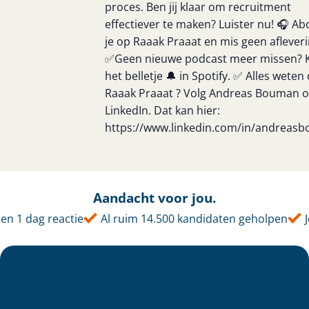
proces. Ben jij klaar om recruitment
effectiever te maken? Luister nu! 🎧 A
je op Raaak Praaat en mis geen afleveri
✅Geen nieuwe podcast meer missen? K
het belletje 🔔 in Spotify. ✅ Alles weten
Raaak Praaat ? Volg Andreas Bouman 
LinkedIn. Dat kan hier:
https://www.linkedin.com/in/andreas
Aandacht voor jou.
n 1 dag reactie
Al ruim 14.500 kandidaten geholpen
J