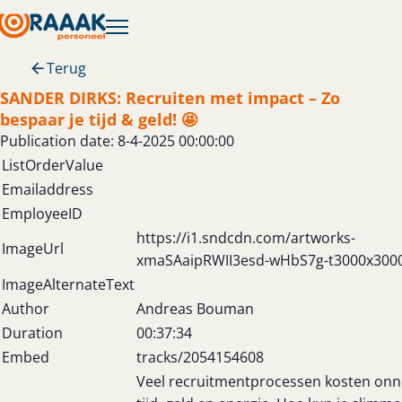
Terug
SANDER DIRKS: Recruiten met impact – Zo
bespaar je tijd & geld! 🤩
Publication date: 8-4-2025 00:00:00
ListOrderValue
Emailaddress
EmployeeID
https://i1.sndcdn.com/artworks-
ImageUrl
xmaSAaipRWII3esd-wHbS7g-t3000x300
ImageAlternateText
Author
Andreas Bouman
Duration
00:37:34
Embed
tracks/2054154608
Veel recruitmentprocessen kosten onn