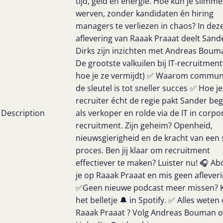
tijd, geld en energie. Hoe kun je slimme
werven, zonder kandidaten én hiring
managers te verliezen in chaos? In dez
aflevering van Raaak Praaat deelt Sand
Dirks zijn inzichten met Andreas Boum
De grootste valkuilen bij IT-recruitment
hoe je ze vermijdt) ✅ Waarom commun
de sleutel is tot sneller succes ✅ Hoe je
recruiter écht de regie pakt Sander be
Description
als verkoper en rolde via de IT in corpo
recruitment. Zijn geheim? Openheid,
nieuwsgierigheid en de kracht van een 
proces. Ben jij klaar om recruitment
effectiever te maken? Luister nu! 🎧 A
je op Raaak Praaat en mis geen afleveri
✅Geen nieuwe podcast meer missen? K
het belletje 🔔 in Spotify. ✅ Alles weten
Raaak Praaat ? Volg Andreas Bouman 