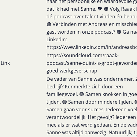
naar het persoonlijke en waardevolle 
dat ik had met Sanne. 🧡 🟠 Volg Raaak 
dé podcast over talent vinden én beho
🟠 Verbinden met Andreas en misschie
gast worden in onze podcast? 🟠 Ga naa
LinkedIn:
https://www.linkedin.com/in/andreas
https://soundcloud.com/raaak-
Link
podcast/sanne-quint-is-groot-geworde
goed-werkgeverschap
De vader van Sanne was ondernemer. Z
bedrijf? Kenmerkte zich door een
familiegevoel. 🟢 Samen knokken in go
tijden. 🟢 Samen door mindere tijden. 
Samen gaan voor succes. Iedereen voel
verantwoordelijk. Het gevolg? Iedereen
mee als er wat werd gedaan. En de vad
Sanne was altijd aanwezig. Natuurlijk; t