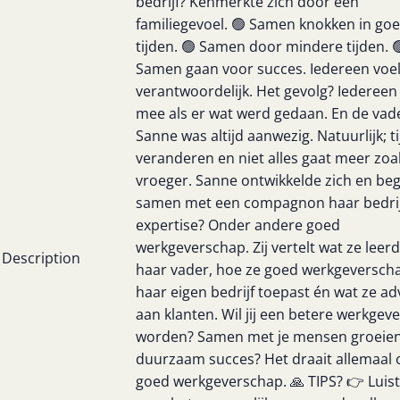
bedrijf? Kenmerkte zich door een
familiegevoel. 🟢 Samen knokken in go
tijden. 🟢 Samen door mindere tijden. 
Samen gaan voor succes. Iedereen voel
verantwoordelijk. Het gevolg? Iedereen
mee als er wat werd gedaan. En de vad
Sanne was altijd aanwezig. Natuurlijk; t
veranderen en niet alles gaat meer zoa
vroeger. Sanne ontwikkelde zich en be
samen met een compagnon haar bedrij
expertise? Onder andere goed
werkgeverschap. Zij vertelt wat ze leer
Description
haar vader, hoe ze goed werkgeverscha
haar eigen bedrijf toepast én wat ze ad
aan klanten. Wil jij een betere werkgeve
worden? Samen met je mensen groeien
duurzaam succes? Het draait allemaal
goed werkgeverschap. 🙏 TIPS? 👉 Luis