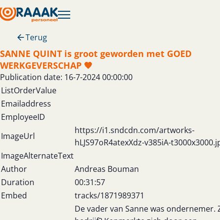
Terug
SANNE QUINT is groot geworden met GOED
WERKGEVERSCHAP 🧡
Publication date: 16-7-2024 00:00:00
ListOrderValue
Emailaddress
EmployeeID
https://i1.sndcdn.com/artworks-
ImageUrl
hLJS97oR4atexXdz-v385iA-t3000x3000.j
ImageAlternateText
Author
Andreas Bouman
Duration
00:31:57
Embed
tracks/1871989371
De vader van Sanne was ondernemer. Z