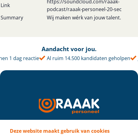
https://soundcloud.com/raaak-
Link
podcast/raaak-personeel-20-sec
Summary
Wij maken wérk van jouw talent.
Aandacht voor jou.
nen 1 dag reactie
Al ruim 14.500 kandidaten geholpen
Deze website maakt gebruik van cookies
Volg ons