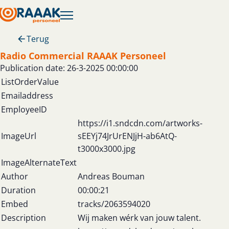
Terug
Radio Commercial RAAAK Personeel
Publication date: 26-3-2025 00:00:00
ListOrderValue
Emailaddress
EmployeeID
https://i1.sndcdn.com/artworks-
ImageUrl
sEEYj74JrUrENJjH-ab6AtQ-
t3000x3000.jpg
ImageAlternateText
Author
Andreas Bouman
Duration
00:00:21
Embed
tracks/2063594020
Description
Wij maken wérk van jouw talent.