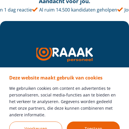
Aandacht voor jou.
1 dag reactie
Al ruim 14.500 kandidaten geholpen
Jouw
Deze website maakt gebruik van cookies
Volg ons
We gebruiken cookies om content en advertenties te
personaliseren, social media-functies aan te bieden en
het verkeer te analyseren. Gegevens worden gedeeld
met onze partners, die deze kunnen combineren met
Gratis vacature plaatsen
andere informatie.
Voorkeuren
Toestaan