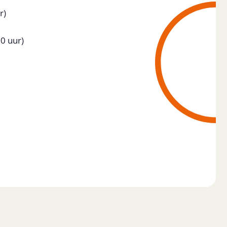
r)
30 uur)