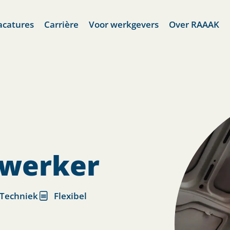
acatures
Carrière
Voor werkgevers
Over RAAAK
ewerker
Techniek
Flexibel