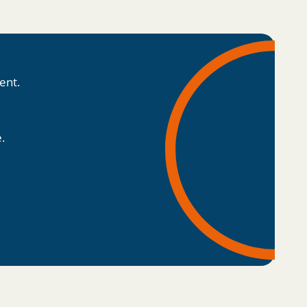
ent.
.