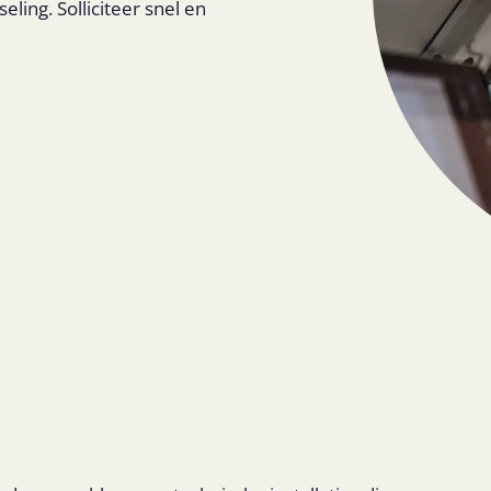
eling. Solliciteer snel en
 3.700
24 - 40 uur
Techniek
Flexibel