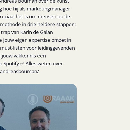
 Andreas Bouman over de kunst
ig hoe hij als marketingmanager
 cruciaal het is om mensen op de
e methode in drie heldere stappen:
 trap van Karin de Galan
je jouw eigen expertise omzet in
 must-listen voor leidinggevenden
an jouw vakkennis een
n Spotify.✅ Alles weten over
in/andreasbouman/