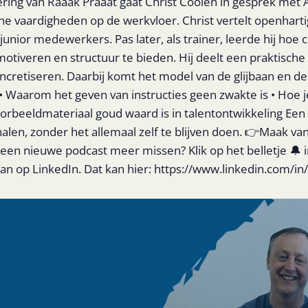
ing van Raaak Praaat gaat Christ Coolen in gesprek met
he vaardigheden op de werkvloer. Christ vertelt openhart
unior medewerkers. Pas later, als trainer, leerde hij hoe
motiveren en structuur te bieden. Hij deelt een praktisch
concretiseren. Daarbij komt het model van de glijbaan en de
 • Waarom het geven van instructies geen zwakte is • Hoe 
orbeeldmateriaal goud waard is in talentontwikkeling Een
halen, zonder het allemaal zelf te blijven doen. 👉Maak v
een nieuwe podcast meer missen? Klik op het belletje 🔔 i
n op LinkedIn. Dat kan hier: https://www.linkedin.com/