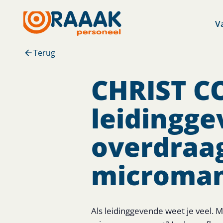
V
Terug
CHRIST CO
leidingg
overdraag
microman
Als leidinggevende weet je veel. M