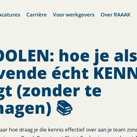
acatures
Carrière
Voor werkgevers
Over RAAAK
OLEN: hoe je al
evende écht KENN
t (zonder te
agen) 📚
aar hoe draag je die kennis effectief over aan je team zon