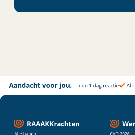
Aandacht voor jou.
Altijd dichtbij
Binnen 1 dag reactie
Al rui
RAAAKKrachten
Wer
Alle banen
CAO 2026