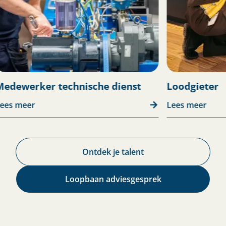
Elektric
Loodgieter
Lees meer
Lees mee
Ontdek je talent​
Loopbaan adviesgesprek