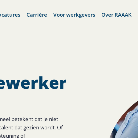
acatures
Carrière
Voor werkgevers
Over RAAAK
ewerker.
el betekent dat je niet
lent dat gezien wordt. Of
steuning of