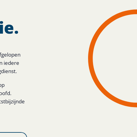
ie.
Afgelopen
n iedere
dienst.
op
oofd.
stbijzijnde