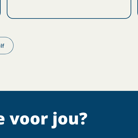
lf
 voor jou?